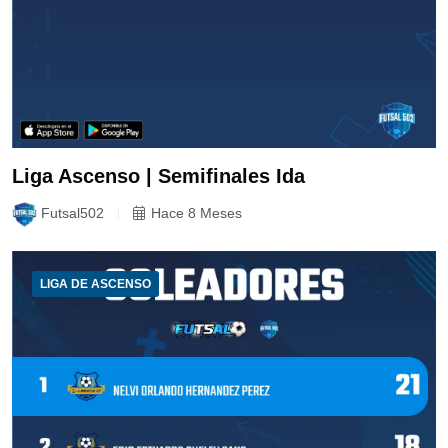
Liga Ascenso | Semifinales Ida
Futsal502
Hace 8 Meses
LIGA DE ASCENSO