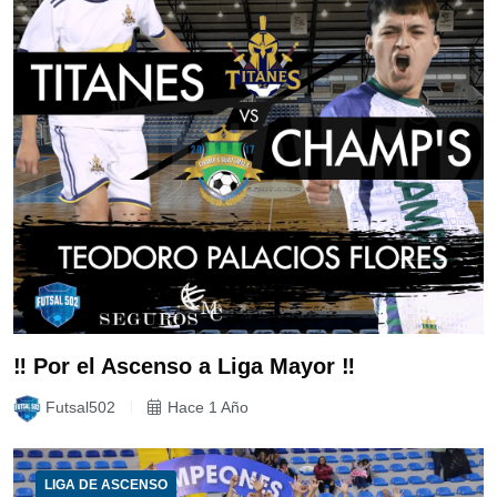
‼️ Por el Ascenso a Liga Mayor ‼️
Futsal502
Hace 1 Año
LIGA DE ASCENSO