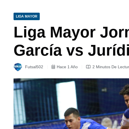
LIGA MAYOR
Liga Mayor Jor
García vs Juríd
Futsal502
Hace 1 Año
2 Minutos De Lectu