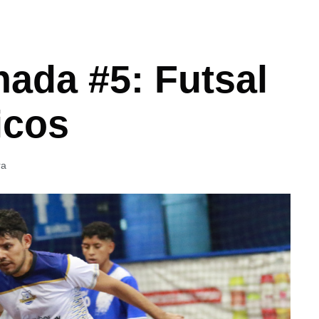
nada #5: Futsal
icos
ra