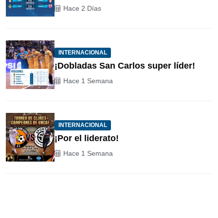
Hace 2 Días
INTERNACIONAL
¡Dobladas San Carlos super líder!
Hace 1 Semana
INTERNACIONAL
¡Por el liderato!
Hace 1 Semana