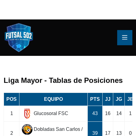
Liga Mayor - Tablas de Posiciones
POS
EQUIPO
PTS
JJ
JG
JE
Glucosoral FSC
1
43
16
14
1
Dobladas San Carlos /
2
39
17
13
0