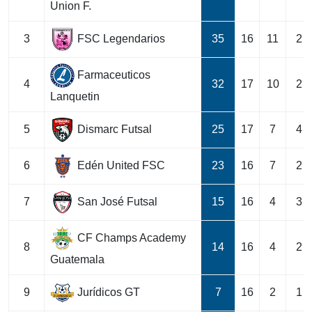
Union F.
FSC Legendarios
3
35
16
11
2
Farmaceuticos
4
32
17
10
2
Lanquetin
Dismarc Futsal
5
25
17
7
4
Edén United FSC
6
23
16
7
2
San José Futsal
7
15
16
4
3
CF Champs Academy
8
14
16
4
2
Guatemala
Jurídicos GT
9
7
16
2
1